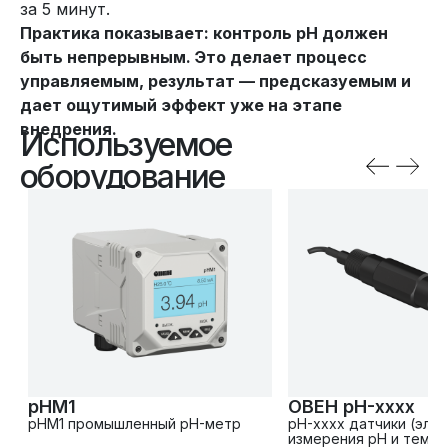
за 5 минут.
Практика показывает: контроль pH должен
быть непрерывным. Это делает процесс
управляемым, результат — предсказуемым и
дает ощутимый эффект уже на этапе
внедрения.
Используемое
оборудование
pHM1
ОВЕН pH-хххх
pHM1 промышленный pH-метр
pH-хххх датчики (эле
измерения pH и темп