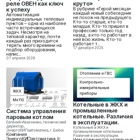
реле ОВЕН как ключ
круто»
В рубрике «Герой месяца»
к успеху
каждый новый собеседник
Автоматизация
не похож на предыдущего.
индивидуальных тепловых
Кто-то старше, кто-то
пунктов – одна из наиболее
младше. Кто-то пришел в
часто встречающихся
профессию только год
задач. Несмотря на
назад, а кто-то работает в
типовой характер, почти
ней всю жизнь. Кто-то
каждый раз приходится
работает т...
терять много времени на
17 декабря 2025
подбор оборудования,
напис...
07 апреля 2026
Отопление и ГВС
Контрольно-
измерительные
ЖКХ
приборы
Mx110
Котельные в ЖКХ и
промышленные
Система управления
котельные. Различия
паровым котлом
в эксплуатации.
Евгений Ивахненко, технический
директор,
Котельные в ЖКХ и
ЭнергоКИПавтоматика, г. Бийск
промышленные котельные.
Компания
Различия в эксплуатации.
ЭнергоКИПавтоматика (г.
Чем отличаются котельные