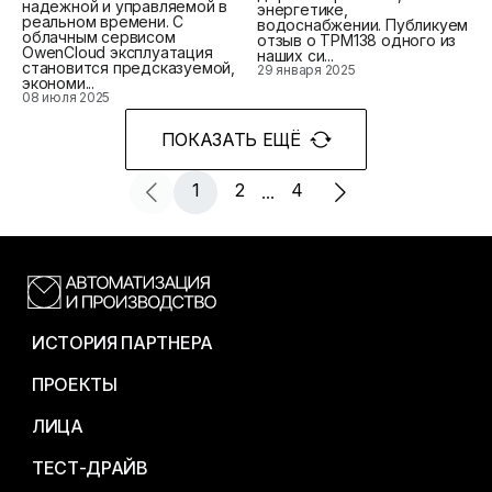
надежной и управляемой в
энергетике,
реальном времени. С
водоснабжении. Публикуем
облачным сервисом
отзыв о ТРМ138 одного из
OwenCloud эксплуатация
наших си...
становится предсказуемой,
29 января 2025
экономи...
08 июля 2025
ПОКАЗАТЬ ЕЩЁ
1
2
4
...
ИСТОРИЯ ПАРТНЕРА
ПРОЕКТЫ
ЛИЦА
ТЕСТ-ДРАЙВ