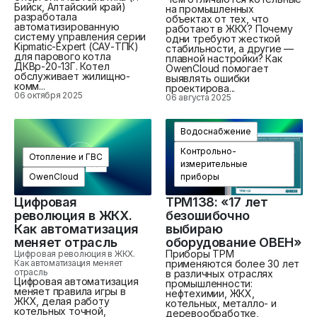
Бийск, Алтайский край)
на промышленных
разработала
объектах от тех, что
автоматизированную
работают в ЖКХ? Почему
систему управления серии
одни требуют жесткой
Kipmatic-Expert (САУ-ТПК)
стабильности, а другие —
для парового котла
плавной настройки? Как
ДКВр-20-13Г. Котел
OwenCloud помогает
обслуживает жилищно-
выявлять ошибки
комм...
проектирова...
06 октября 2025
06 августа 2025
Водоснабжение
Контрольно-
Отопление и ГВС
измерительные
OwenCloud
приборы
Цифровая
ТРМ138: «17 лет
революция в ЖКХ.
безошибочно
Как автоматизация
выбираю
меняет отрасль
оборудование ОВЕН»
Приборы ТРМ
Цифровая революция в ЖКХ.
Как автоматизация меняет
применяются более 30 лет
отрасль
в различных отраслях
Цифровая автоматизация
промышленности:
меняет правила игры в
нефтехимии, ЖКХ,
ЖКХ, делая работу
котельных, металло- и
котельных точной,
деревообработке,