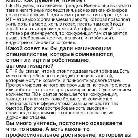
мало. Как думаете, почему?
Г.Е.:
Я думаю, это влияние трендов. Именно они вызывают
такие негативные последствия, как нехватка инженеров
по автоматизации. Люди насмотрелись в интернете, что
ИТ – это высокооплачиваемая работа, которая позволяет
жить хоть на море, хоть в горах, писать там свой код и
зарабатывать хорошие деньги. А по факту, если ИТ так
активно рекламируется, то конкуренция там становится
выше, требования жестче, а значит, и пробиться в
индустрию становится сложнее.
Какой совет вы бы дали начинающим
специалистам, которые сомневаются,
стоит ли идти в роботизацию,
автоматизацию?
Е.Г.: Я бы сказал, что не стоит поддаваться трендам. Есть
много востребованных и редких специальностей,
которые могут и кормить, и приносить удовольствие.
Программирование того же промышленного контроллера
или робота – это тоже программирование. C увеличением
количества ПО и сайтов повышается и конкуренция,
заводов становится тоже больше, но количество
специалистов в сфере автоматизации не растет так
быстро. При этом востребованность высокая –
производства занимают важное место в развитии
экономики страны.
Вы много учитесь, постоянно осваиваете
что-то новое. А есть какое-то
профессиональное достижение, которым вы