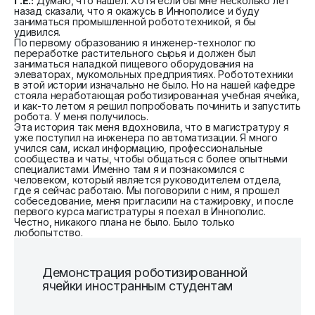
Г.Е.:
Думаю, что нашел. Хотя если бы мне несколько лет
назад сказали, что я окажусь в Иннополисе и буду
заниматься промышленной робототехникой, я бы
удивился.
По первому образованию я инженер-технолог по
переработке растительного сырья и должен был
заниматься наладкой пищевого оборудования на
элеваторах, мукомольных предприятиях. Робототехники
в этой истории изначально не было. Но на нашей кафедре
стояла неработающая роботизированная учебная ячейка,
и как-то летом я решил попробовать починить и запустить
робота. У меня получилось.
Эта история так меня вдохновила, что в магистратуру я
уже поступил на инженера по автоматизации. Я много
учился сам, искал информацию, профессиональные
сообщества и чаты, чтобы общаться с более опытными
специалистами. Именно там я и познакомился с
человеком, который является руководителем отдела,
где я сейчас работаю. Мы поговорили с ним, я прошел
собеседование, меня пригласили на стажировку, и после
первого курса магистратуры я поехал в Иннополис.
Честно, никакого плана не было. Было только
любопытство.
Демонстрация роботизированной
ячейки иностранным студентам