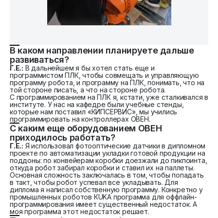
В каком направлении планируете дальше
развиваться?
Г.Е.:
В дальнейшем я бы хотел стать еще и
программистом ПЛК, чтобы совмещать и управляющую
программу робота, и программу на ПЛК, понимать, что на
той стороне писать, а что на стороне робота.
С программированием на ПЛК я, кстати, уже сталкивался в
институте. У нас на кафедре были учебные стенды,
которые нам поставил «КИПСЕРВИС», мы учились
программировать на контроллерах ОВЕН.
С каким еще оборудованием ОВЕН
приходилось работать?
Г.Е.:
Я использовал фотооптические датчики в дипломном
проекте по автоматизации укладки готовой продукции на
поддоны: по конвейерам коробки доезжали до пикпоинта,
откуда робот забирал коробки и ставил их на паллеты.
Основная сложность заключалась в том, чтобы попадать
в такт, чтобы робот успевал все укладывать. Для
диплома я написал собственную программу. Конкретно у
промышленных роботов КUKA программа для оффлайн-
программирования имеет существенный недостаток. А
моя программа этот недостаток решает.