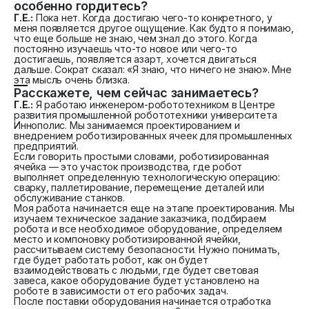
особенно гордитесь?
Г.Е.:
Пока нет. Когда достигаю чего-то конкретного, у
меня появляется другое ощущение. Как будто я понимаю,
что еще больше не знаю, чем знал до этого. Когда
постоянно изучаешь что-то новое или чего-то
достигаешь, появляется азарт, хочется двигаться
дальше. Сократ сказал: «Я знаю, что ничего не знаю». Мне
эта мысль очень близка.
Расскажете, чем сейчас занимаетесь?
Г.Е.:
Я работаю инженером-робототехником в Центре
развития промышленной робототехники университета
Иннополис. Мы занимаемся проектированием и
внедрением роботизированных ячеек для промышленных
предприятий.
Если говорить простыми словами, роботизированная
ячейка — это участок производства, где робот
выполняет определенную технологическую операцию:
сварку, паллетирование, перемещение деталей или
обслуживание станков.
Моя работа начинается еще на этапе проектирования. Мы
изучаем техническое задание заказчика, подбираем
робота и все необходимое оборудование, определяем
место и компоновку роботизированной ячейки,
рассчитываем систему безопасности. Нужно понимать,
где будет работать робот, как он будет
взаимодействовать с людьми, где будет световая
завеса, какое оборудование будет установлено на
роботе в зависимости от его рабочих задач.
После поставки оборудования начинается отработка