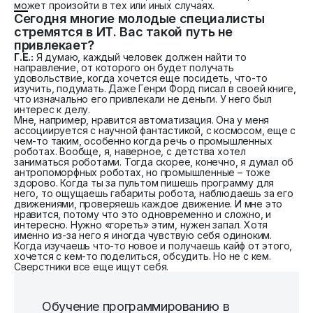
может произойти в тех или иных случаях.
Сегодня многие молодые специалисты
стремятся в ИТ. Вас такой путь не
привлекает?
Г.Е.:
Я думаю, каждый человек должен найти то
направление, от которого он будет получать
удовольствие, когда хочется еще посидеть, что-то
изучить, подумать. Даже Генри Форд писал в своей книге,
что изначально его привлекали не деньги. У него был
интерес к делу.
Мне, например, нравится автоматизация. Она у меня
ассоциируется с научной фантастикой, с космосом, еще с
чем-то таким, особенно когда речь о промышленных
роботах. Вообще, я, наверное, с детства хотел
заниматься роботами. Тогда скорее, конечно, я думал об
антропоморфных роботах, но промышленные – тоже
здорово. Когда ты за пультом пишешь программу для
него, то ощущаешь габариты робота, наблюдаешь за его
движениями, проверяешь каждое движение. И мне это
нравится, потому что это одновременно и сложно, и
интересно. Нужно «гореть» этим, нужен запал. Хотя
именно из-за него я иногда чувствую себя одиноким.
Когда изучаешь что-то новое и получаешь кайф от этого,
хочется с кем-то поделиться, обсудить. Но не с кем.
Сверстники все еще ищут себя.
Обучение программированию в